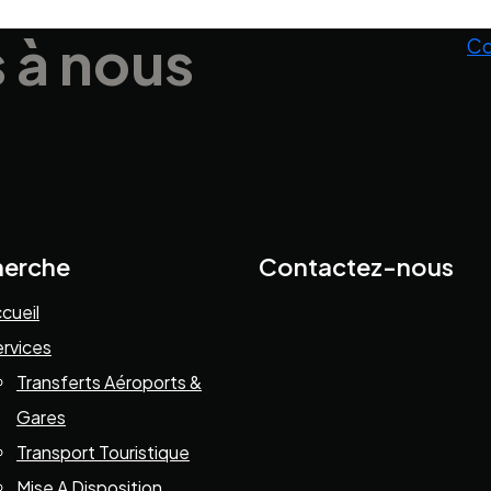
s
à nous
Co
herche
Contactez-nous
cueil
rvices
Transferts Aéroports &
Gares
Transport Touristique
Mise A Disposition