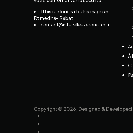
votre confort et votre sécurité.
11 bis rue loubira foukia magasin
Rt medina- Rabat
contact@interville-zeroual.com
Ac
À 
C
P
Copyright © 2026, Designed & Developed