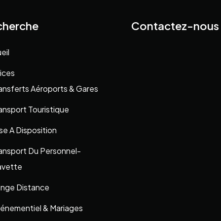
cherche
Contactez-nous
eil
ices
ansferts Aéroports & Gares
ansport Touristique
se A Disposition
ansport Du Personnel-
vette
nge Distance
énementiel & Mariages