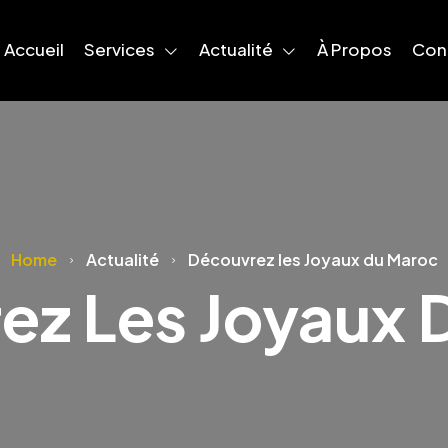
Accueil
Services
Actualité
À Propos
Con
Home
Actualité
Découvrez les Joyaux du Maroc
ez Les Joyaux 