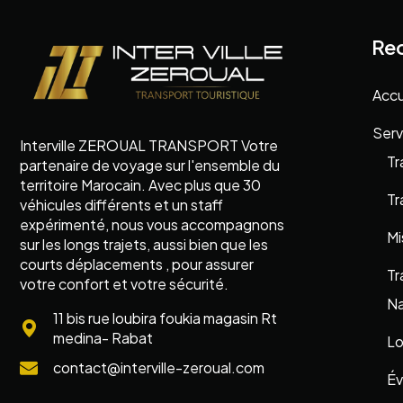
Re
Accu
Serv
Interville ZEROUAL TRANSPORT Votre
Tr
partenaire de voyage sur l'ensemble du
territoire Marocain. Avec plus que 30
Tr
véhicules différents et un staff
expérimenté, nous vous accompagnons
Mi
sur les longs trajets, aussi bien que les
courts déplacements , pour assurer
Tr
votre confort et votre sécurité.
Na
11 bis rue loubira foukia magasin Rt
medina- Rabat
Lo
contact@interville-zeroual.com
Év