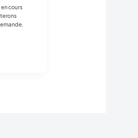
 en cours
cterons
 demande.