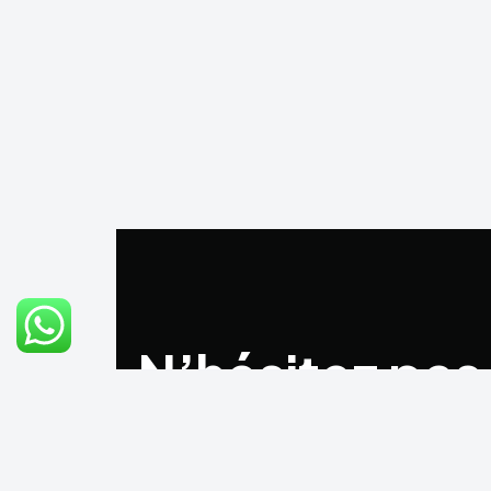
N’hésitez pas
nous
contact